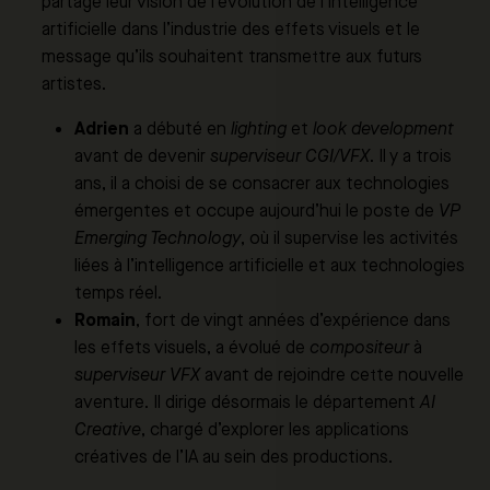
partagé leur vision de l’évolution de l’intelligence
artificielle dans l’industrie des effets visuels et le
message qu’ils souhaitent transmettre aux futurs
artistes.
Adrien
a débuté en
lighting
et
look development
avant de devenir
superviseur CGI/VFX
. Il y a trois
ans, il a choisi de se consacrer aux technologies
émergentes et occupe aujourd’hui le poste de
VP
Emerging Technology
, où il supervise les activités
liées à l’intelligence artificielle et aux technologies
temps réel.
Romain
, fort de vingt années d’expérience dans
les effets visuels, a évolué de
compositeur
à
superviseur VFX
avant de rejoindre cette nouvelle
aventure. Il dirige désormais le département
AI
Creative
, chargé d’explorer les applications
créatives de l’IA au sein des productions.