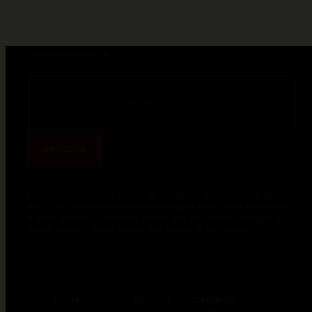
POWERED BY
Établissements d'enseignement technique privé
NEWSLETTER ARTFX
S'INSCRIRE
En soumettant ce formulaire, j’accepte que l’adresse mail saisie soit exploitée par
ARTFX, uniquement dans le cadre de mon inscription à la newsletter. Pour connaître
et exercer vos droits, notamment de retrait de votre consentement à l’utilisation des
données collectées, veuillez consulter notre politique de confidentialité
Politique de
Mentions
Accessibilité :